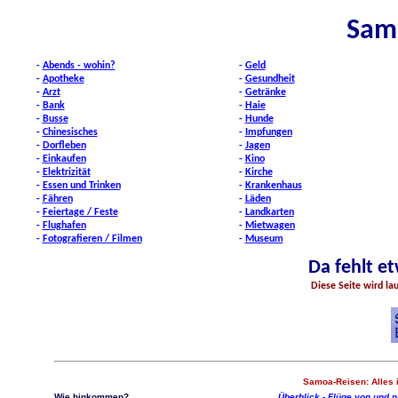
Samo
-
Abends - wohin?
-
Geld
-
Apotheke
-
Gesundheit
-
Arzt
-
Getränke
-
Bank
-
Haie
-
Busse
-
Hunde
-
Chinesisches
-
Impfungen
-
Dorfleben
-
Jagen
-
Einkaufen
-
Kino
-
Elektrizität
-
Kirche
-
Essen und Trinken
-
Krankenhaus
-
Fähren
-
Läden
-
Feiertage / Feste
-
Landkarten
-
Flughafen
-
Mietwagen
-
Fotografieren / Filmen
-
Museum
Da fehlt e
Diese Seite wird la
Samoa-Reisen: Alles i
Wie hinkommen?
Überblick
-
Flüge von und 