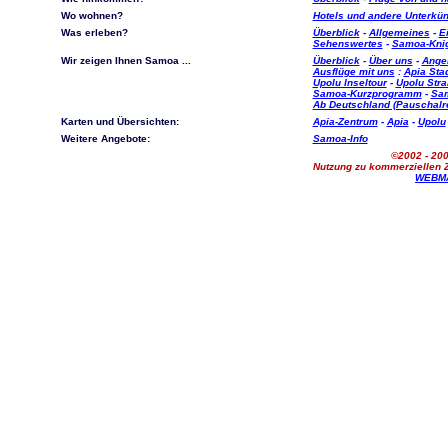
Wo wohnen?
Hotels und andere Unterkün
Was erleben?
Überblick
-
Allgemeines
-
E
Sehenswertes
-
Samoa-Kni
Wir zeigen Ihnen Samoa ...
Überblick
-
Über uns
-
Ange
Ausflüge mit uns
:
Apia Sta
Upolu Inseltour
-
Upolu Stra
Samoa-Kurzprogramm
-
Sam
Ab Deutschland (Pauschalr
Karten und Übersichten:
Apia-Zentrum
-
Apia
-
Upolu
Weitere Angebote:
Samoa-Info
©2002 - 200
Nutzung zu kommerziellen Z
WEBM